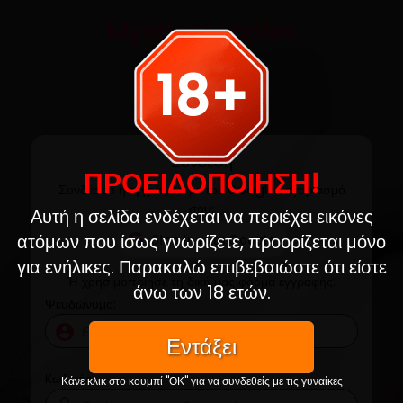
Mystikesepafes
18+
Κάνε εγγραφή
Σύνδεση
ΠΡΟΕΙΔΟΠΟΙΗΣΗ!
Συνδέσου ή εγγράψου με τον Google λογαριασμό
σου:
Αυτή η σελίδα ενδέχεται να περιέχει εικόνες
ατόμων που ίσως γνωρίζετε, προορίζεται μόνο
για ενήλικες. Παρακαλώ επιβεβαιώστε ότι είστε
Ή χρησιμοποίησε τη δική μας φόρμα εγγραφής:
άνω των 18 ετών.
Ψευδώνυμο:
account_circle
Εντάξει
Kωδικός:
Κάνε κλικ στο κουμπί "ΟΚ" για να συνδεθείς με τις γυναίκες