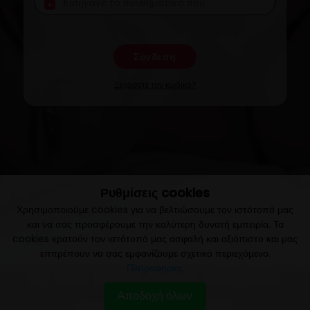
lock
Σύνδεση
Ξεχάσατε τον κωδικό?
Ρυθμίσεις cookies
Χρησιμοποιούμε cookies για να βελτιώσουμε τον ιστότοπό μας
και να σας προσφέρουμε την καλύτερη δυνατή εμπειρία. Τα
cookies κρατούν τον ιστότοπό μας ασφαλή και αξιόπιστο και μας
επιτρέπουν να σας εμφανίζουμε σχετικό περιεχόμενο.
Πληροφορίες
faq
πολιτική
επικοινωνια
όροι εργασίας
υποστήριξη πελατών
Αποδοχή όλων
Media Buy Services Ltd. © 2020 - 2026.